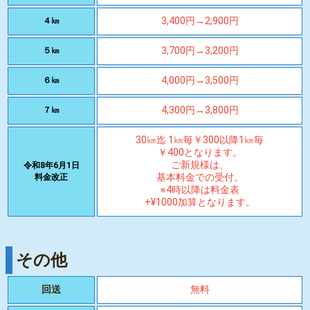
3,400円→2,900円
４㎞
3,700円→3,200円
５㎞
4,000円→3,500円
６㎞
4,300円→3,800円
７㎞
30㎞迄 1㎞毎￥300以降1㎞毎
￥400となります。
ご新規様は、
令和8年6月1日
基本料金での受付。
料金改正
※4時以降は料金表
+¥1000加算となります。
その他
回送
無料