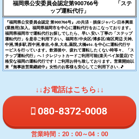
福岡県公安委員会認定第900766号 「ステ
ップ運転代行」
『福岡県公安委員会認定 第900766号』JD共済・損保ジャパン日本興亜
(業務用)加入。福岡県福岡市を中心に運転代行をおこなっております。
福岡県福岡市で運転代行お探しでしたら、早い.安い.丁寧の「ステップ
運転代行」を是非ご利用下さい。福岡市/中央区/博多区/南区周辺 天神,
中洲,博多駅,西中洲,春吉,今泉,大名,薬院,大橋etc.を中心に運転代行サ
ービスを行っています。飲酒後や、疲れて運転したくない時等々、「ス
テップ運転代行」へ！クレジットカードご利用可能(楽天ペイ加盟店)で
格安な福岡の運転代行です！ご利用お待ち致しております。営業開始以
来『無事故営業継続中』女性のお客様も安心してご利用下さい‥🎵
↓↓お電話はこちら↓↓
080-8372-0008
営業時間：20：00～04：00